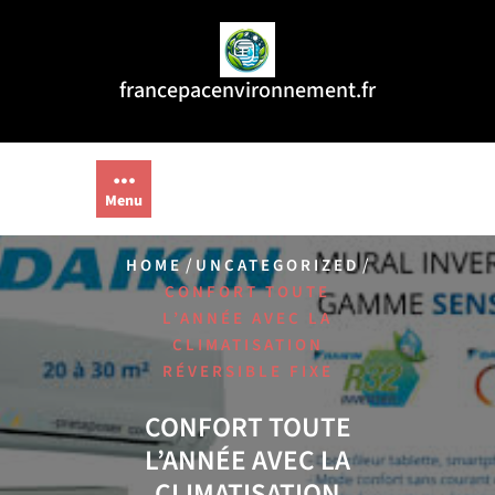
Aller
au
contenu
francepacenvironnement.fr
Menu
/
/
HOME
UNCATEGORIZED
CONFORT TOUTE
L’ANNÉE AVEC LA
CLIMATISATION
RÉVERSIBLE FIXE
CONFORT TOUTE
L’ANNÉE AVEC LA
CLIMATISATION