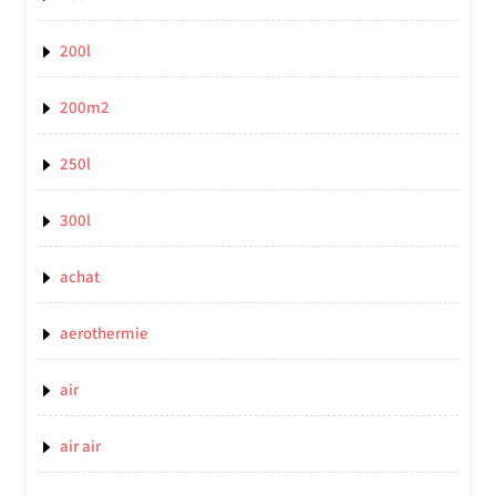
200l
200m2
250l
300l
achat
aerothermie
air
air air