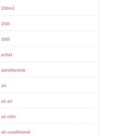
200m2
250l
300l
achat
aerothermie
air
air air
air clim
air conditionné