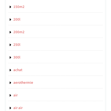
150m2
200l
200m2
250l
300l
achat
aerothermie
air
air air