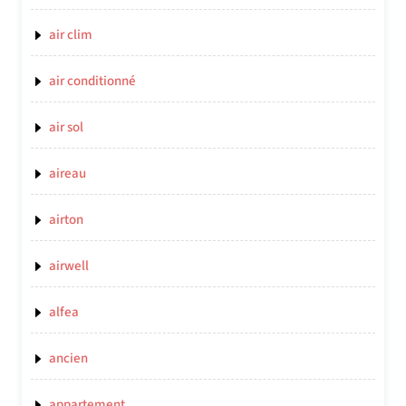
air clim
air conditionné
air sol
aireau
airton
airwell
alfea
ancien
appartement