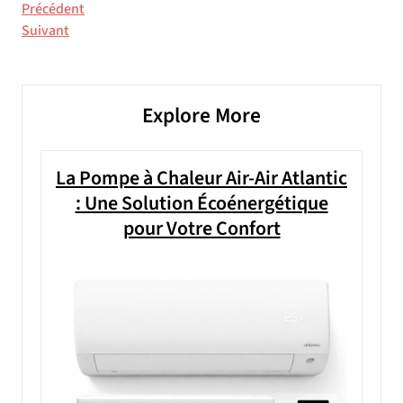
Navigation
Article
Précédent
précédent
Article
Suivant
de
suivant
l’article
Explore More
La Pompe à Chaleur Air-Air Atlantic
: Une Solution Écoénergétique
pour Votre Confort