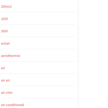
200m2
250l
300l
achat
aerothermie
air
air air
air clim
air conditionné