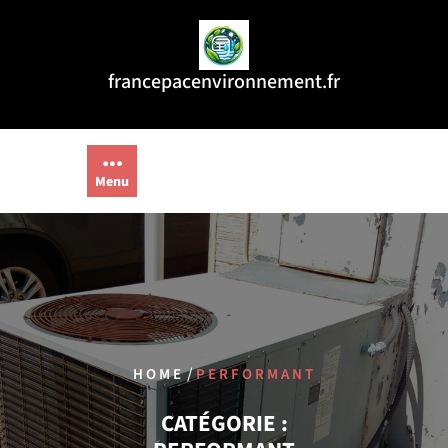
Aller
au
contenu
francepacenvironnement.fr
Menu
/
HOME
PERFORMANT
CATÉGORIE :