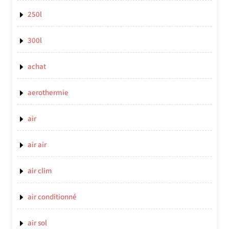
250l
300l
achat
aerothermie
air
air air
air clim
air conditionné
air sol