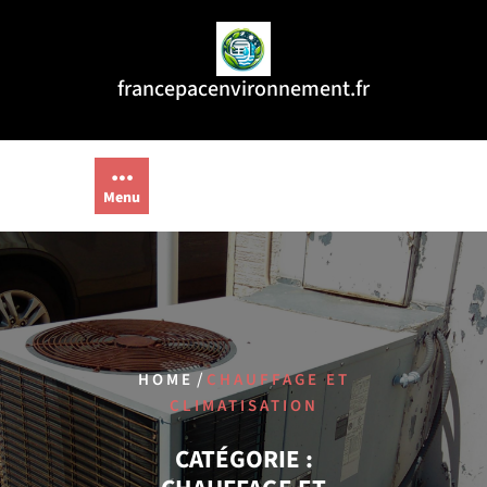
Aller
au
contenu
francepacenvironnement.fr
Menu
/
HOME
CHAUFFAGE ET
CLIMATISATION
CATÉGORIE :