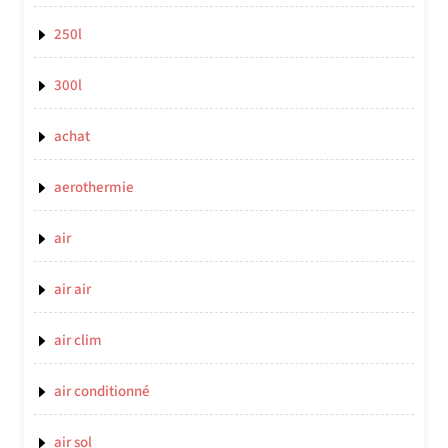
250l
300l
achat
aerothermie
air
air air
air clim
air conditionné
air sol