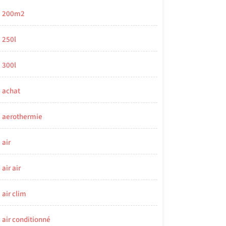
200m2
250l
300l
achat
aerothermie
air
air air
air clim
air conditionné