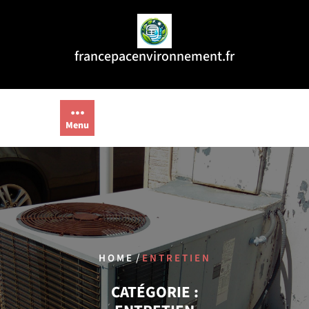
Aller
au
contenu
francepacenvironnement.fr
Menu
/
HOME
ENTRETIEN
CATÉGORIE :