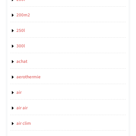
200m2
250l
300l
achat
aerothermie
air
air air
air clim