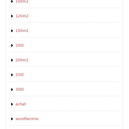
100m2
120m2
150m2
200l
200m2
250l
300l
achat
aerothermie