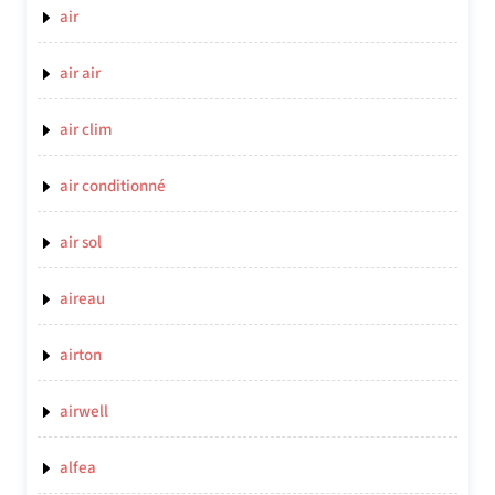
air
air air
air clim
air conditionné
air sol
aireau
airton
airwell
alfea