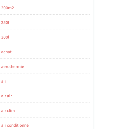
200m2
250l
300l
achat
aerothermie
air
air air
air clim
air conditionné