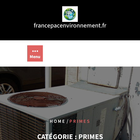
Aller
au
contenu
francepacenvironnement.fr
Menu
/
HOME
PRIMES
CATÉGORIE :
PRIMES