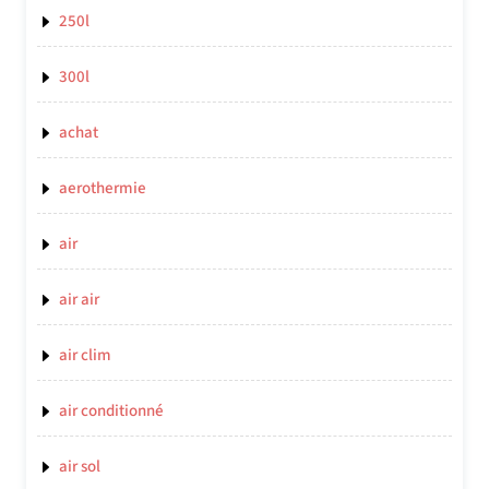
250l
300l
achat
aerothermie
air
air air
air clim
air conditionné
air sol