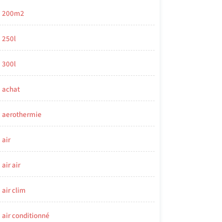
200m2
250l
300l
achat
aerothermie
air
air air
air clim
air conditionné