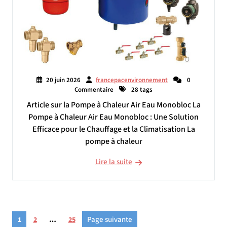
20 juin 2026
francepacenvironnement
0
Commentaire
28 tags
Article sur la Pompe à Chaleur Air Eau Monobloc La
Pompe à Chaleur Air Eau Monobloc : Une Solution
Efficace pour le Chauffage et la Climatisation La
pompe à chaleur
Lire la suite
Pagination
Page
Page
Page
Page suivante
1
2
…
25