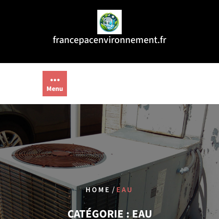
Aller
au
contenu
francepacenvironnement.fr
Menu
/
HOME
EAU
CATÉGORIE :
EAU