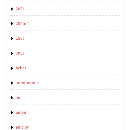
200l
200m2
250l
300l
achat
aerothermie
air
air air
air clim