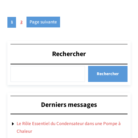
Pagination
Page
Page
Page suivante
1
2
des
publications
Rechercher
Rechercher
Derniers messages
Le Rôle Essentiel du Condensateur dans une Pompe à
Chaleur