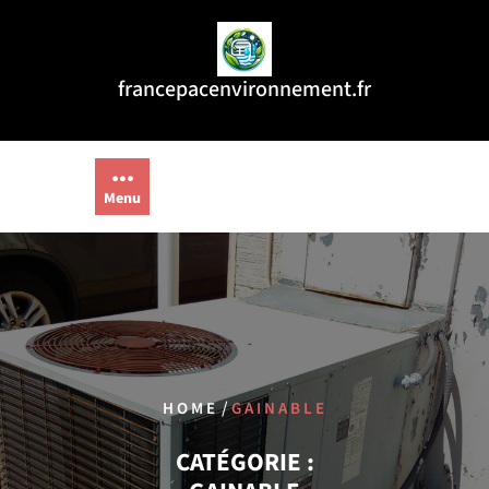
Aller
au
contenu
francepacenvironnement.fr
Menu
/
HOME
GAINABLE
CATÉGORIE :