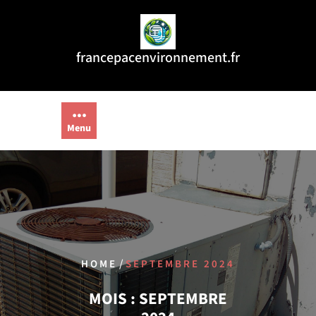
Aller
au
contenu
francepacenvironnement.fr
Menu
/
HOME
SEPTEMBRE 2024
MOIS :
SEPTEMBRE