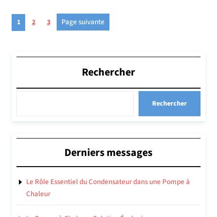
Pagination
Page
Page
Page
Page suivante
1
2
3
des
publications
Rechercher
Rechercher
Derniers messages
Le Rôle Essentiel du Condensateur dans une Pompe à
Chaleur