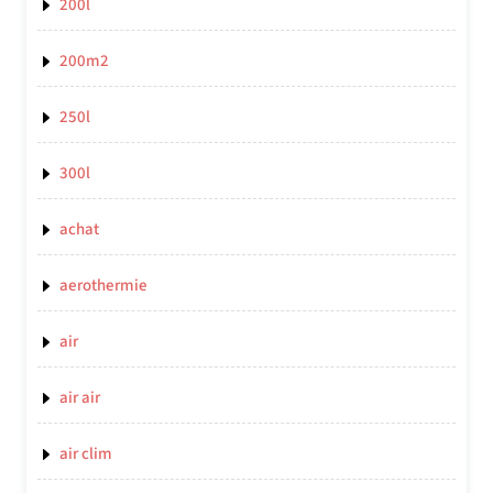
200l
200m2
250l
300l
achat
aerothermie
air
air air
air clim