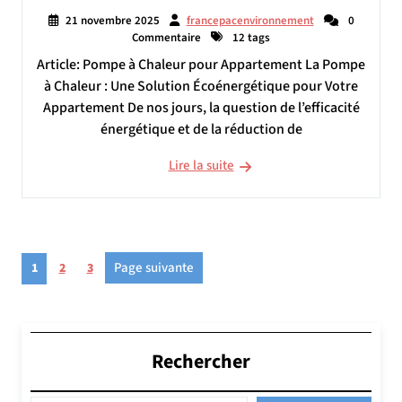
21 novembre 2025
francepacenvironnement
0
Commentaire
12 tags
Article: Pompe à Chaleur pour Appartement La Pompe
à Chaleur : Une Solution Écoénergétique pour Votre
Appartement De nos jours, la question de l’efficacité
énergétique et de la réduction de
Lire la suite
Pagination
Page
Page
Page
Page suivante
1
2
3
des
publications
Rechercher