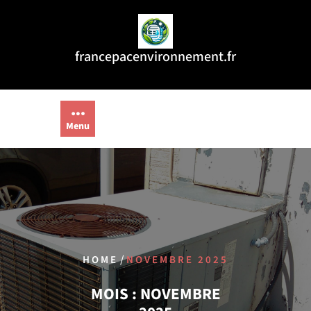
Aller
au
contenu
francepacenvironnement.fr
Menu
/
HOME
NOVEMBRE 2025
MOIS :
NOVEMBRE