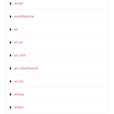
achat
aerothermie
air
air air
air clim
air conditionné
air sol
aireau
airton