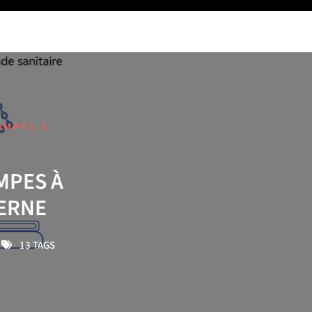
OMPES À
MPES À
ERNE
13 TAGS