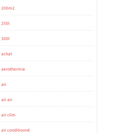
200m2
250l
300l
achat
aerothermie
air
air air
air clim
air conditionné