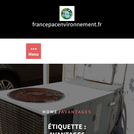
Aller
au
contenu
francepacenvironnement.fr
Menu
/
HOME
AVANTAGES
ÉTIQUETTE :