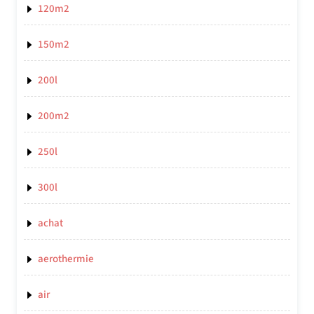
120m2
150m2
200l
200m2
250l
300l
achat
aerothermie
air