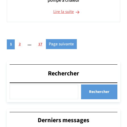
pompe à chaleur
Lire la suite
Pagination
Page
Page
Page
Page suivante
1
2
…
17
des
publications
Rechercher
Rechercher
Derniers messages