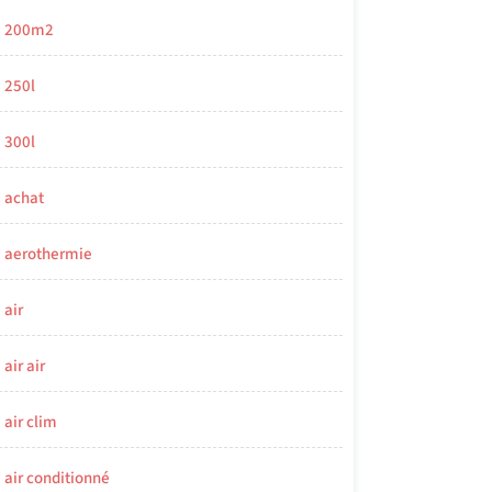
200m2
250l
300l
achat
aerothermie
air
air air
air clim
air conditionné