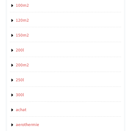
100m2
120m2
150m2
200l
200m2
250l
300l
achat
aerothermie