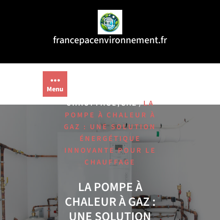
Aller
au
contenu
francepacenvironnement.fr
Menu
/
,
HOME
CHAUDIÈRE
,
/
CHAUFFAGE
GAZ
LA
POMPE À CHALEUR À
GAZ : UNE SOLUTION
ÉNERGÉTIQUE
INNOVANTE POUR LE
CHAUFFAGE
LA POMPE À
CHALEUR À GAZ :
UNE SOLUTION