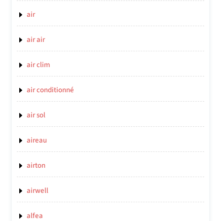
air
air air
air clim
air conditionné
air sol
aireau
airton
airwell
alfea