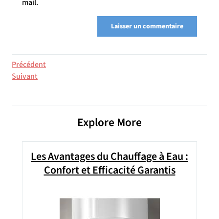
mail.
Navigation
Article
Précédent
précédent
Article
Suivant
de
suivant
l’article
Explore More
Les Avantages du Chauffage à Eau :
Confort et Efficacité Garantis