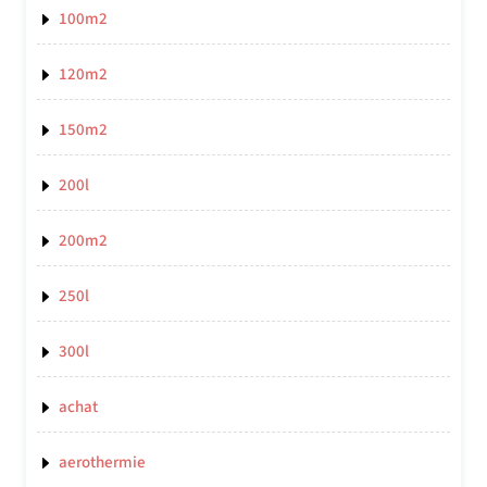
100m2
120m2
150m2
200l
200m2
250l
300l
achat
aerothermie