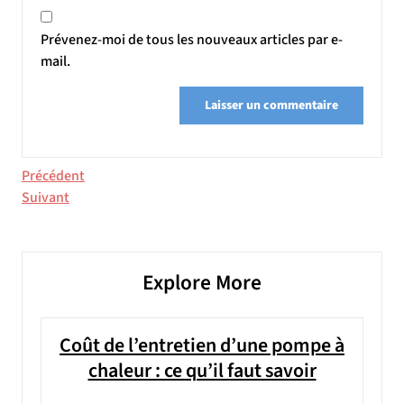
Prévenez-moi de tous les nouveaux articles par e-
mail.
Navigation
Article
Précédent
précédent
Article
Suivant
de
suivant
l’article
Explore More
Coût de l’entretien d’une pompe à
chaleur : ce qu’il faut savoir