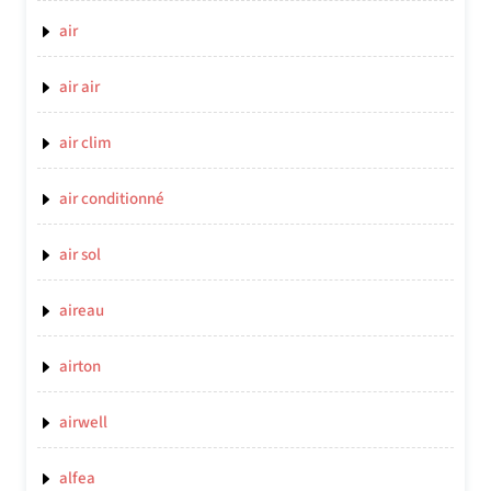
air
air air
air clim
air conditionné
air sol
aireau
airton
airwell
alfea