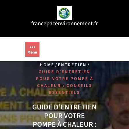
Aller
au
contenu
francepacenvironnement.fr
Menu
/
/
HOME
ENTRETIEN
GUIDE D’ENTRETIEN
POUR VOTRE POMPE À
CHALEUR : CONSEILS
ESSENTIELS
GUIDE D’ENTRETIEN
POUR VOTRE
POMPE À CHALEUR :