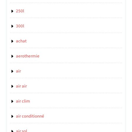
250l
300l
achat
aerothermie
air
air air
air clim
air conditionné
air sol