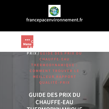
Aller
au
contenu
francepacenvironnement.fr
/
,
HOME
CHAUDE
,
CHAUFFAGE
CHAUFFE
Menu
,
EAU THERMODYNAMIQUE
/
PRIX
GUIDE DES PRIX DU
CHAUFFE-EAU
THERMODYNAMIQUE :
COMMENT TROUVER LE
MEILLEUR RAPPORT
QUALITÉ-PRIX
GUIDE DES PRIX DU
CHAUFFE-EAU