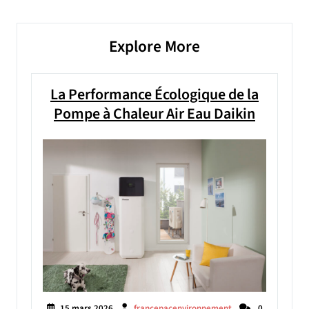
l’article
Explore More
La Performance Écologique de la
Pompe à Chaleur Air Eau Daikin
15 mars 2026
francepacenvironnement
0