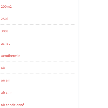
200m2
250l
300l
achat
aerothermie
air
air air
air clim
air conditionné