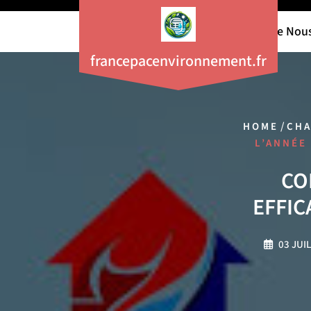
Aller
au
À Propos De Nou
contenu
francepacenvironnement.fr
/
HOME
CHA
L’ANNÉE
CO
EFFIC
03 JUI