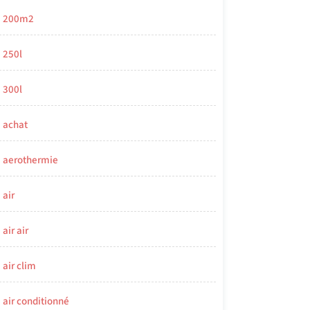
200m2
250l
300l
achat
aerothermie
air
air air
air clim
air conditionné