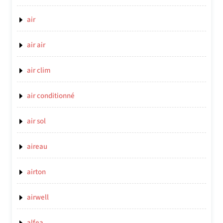
air
air air
air clim
air conditionné
air sol
aireau
airton
airwell
alfea