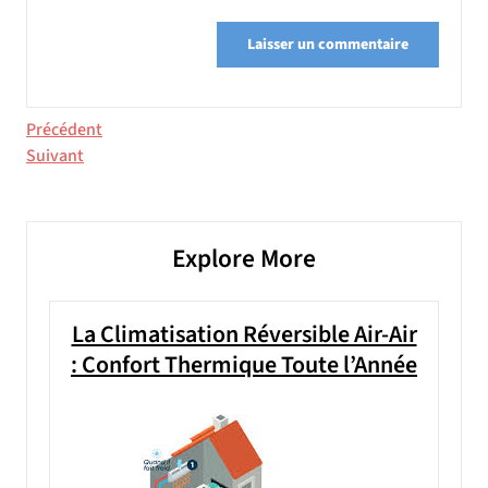
Navigation
Article
Précédent
précédent
Article
Suivant
de
suivant
l’article
Explore More
La Climatisation Réversible Air-Air
: Confort Thermique Toute l’Année