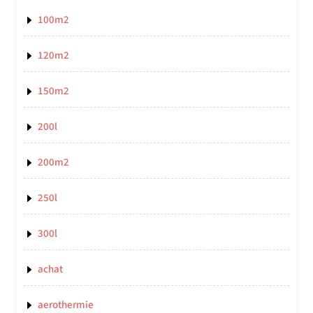
100m2
120m2
150m2
200l
200m2
250l
300l
achat
aerothermie