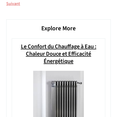
précédent
Article
Suivant
de
suivant
l’article
Explore More
Le Confort du Chauffage à Eau :
Chaleur Douce et Efficacité
Énergétique