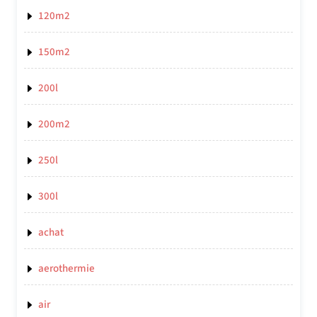
120m2
150m2
200l
200m2
250l
300l
achat
aerothermie
air