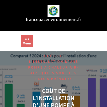
Aller
au
contenu
francepacenvironnement.fr
Menu
/
,
,
HOME
AIR
EAU
,
/
INSTALLATION
POSE
COÛT DE
L’INSTALLATION D’UNE
POMPE À CHALEUR AIR-
AIR: QUELS SONT LES
PRIX À PRÉVOIR?
COÛT DE
L’INSTALLATION
D’UNE POMPE À