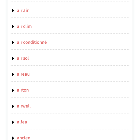
air air
air clim
air conditionné
air sol
aireau
airton
airwell
alfea
ancien