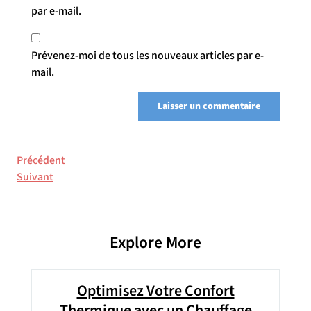
par e-mail.
Prévenez-moi de tous les nouveaux articles par e-
mail.
Navigation
Article
Précédent
précédent
Article
Suivant
de
suivant
l’article
Explore More
Optimisez Votre Confort
Thermique avec un Chauffage