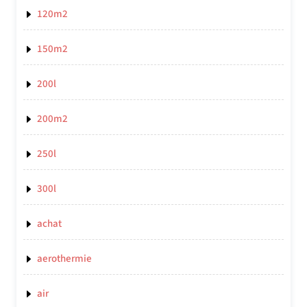
120m2
150m2
200l
200m2
250l
300l
achat
aerothermie
air