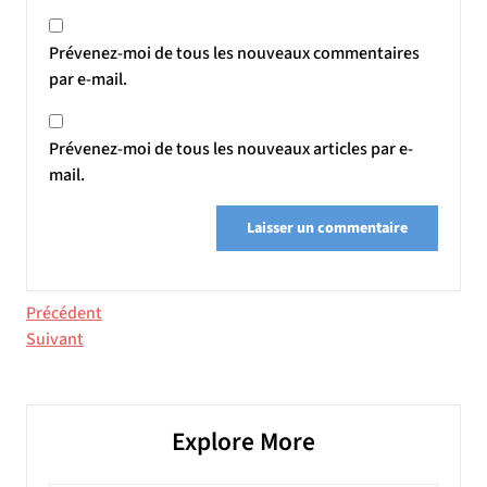
Prévenez-moi de tous les nouveaux commentaires
par e-mail.
Prévenez-moi de tous les nouveaux articles par e-
mail.
Navigation
Article
Précédent
précédent
Article
Suivant
de
suivant
l’article
Explore More