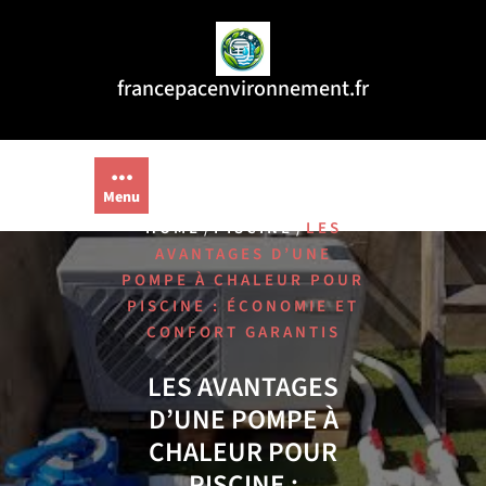
Aller
au
contenu
francepacenvironnement.fr
Menu
/
/
HOME
PISCINE
LES
AVANTAGES D’UNE
POMPE À CHALEUR POUR
PISCINE : ÉCONOMIE ET
CONFORT GARANTIS
LES AVANTAGES
D’UNE POMPE À
CHALEUR POUR
PISCINE :