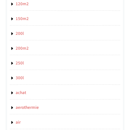
120m2
150m2
200l
200m2
250l
300l
achat
aerothermie
air