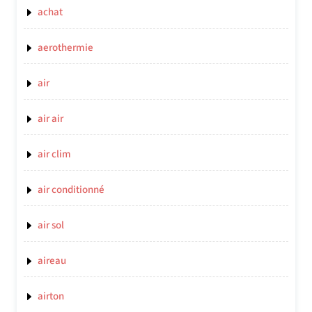
achat
aerothermie
air
air air
air clim
air conditionné
air sol
aireau
airton