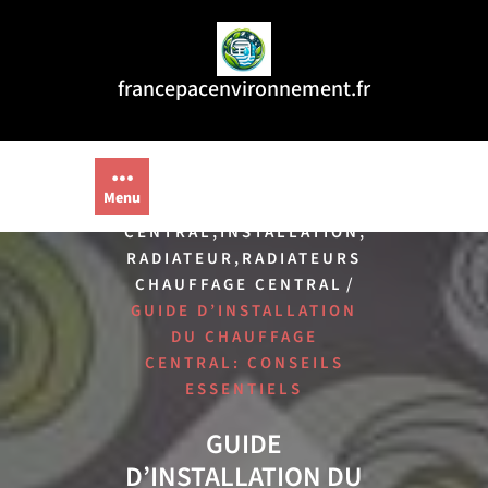
Aller
au
contenu
francepacenvironnement.fr
Menu
/
HOME
CHAUFFAGE
,
,
CENTRAL
INSTALLATION
,
RADIATEUR
RADIATEURS
/
CHAUFFAGE CENTRAL
GUIDE D’INSTALLATION
DU CHAUFFAGE
CENTRAL: CONSEILS
ESSENTIELS
GUIDE
D’INSTALLATION DU