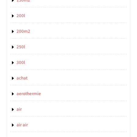
150m2
200l
200m2
250l
300l
achat
aerothermie
air
air air