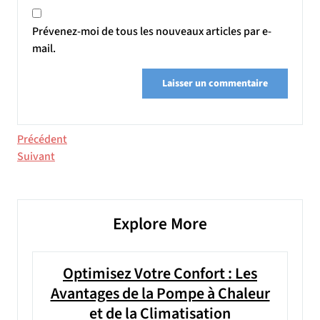
Prévenez-moi de tous les nouveaux articles par e-
mail.
Navigation
Article
Précédent
précédent
Article
Suivant
de
suivant
l’article
Explore More
Optimisez Votre Confort : Les
Avantages de la Pompe à Chaleur
et de la Climatisation