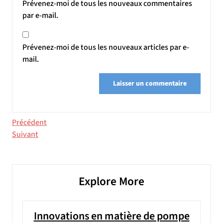
Prévenez-moi de tous les nouveaux commentaires
par e-mail.
Prévenez-moi de tous les nouveaux articles par e-
mail.
Navigation
Article
Précédent
précédent
Article
Suivant
de
suivant
l’article
Explore More
Innovations en matière de pompe