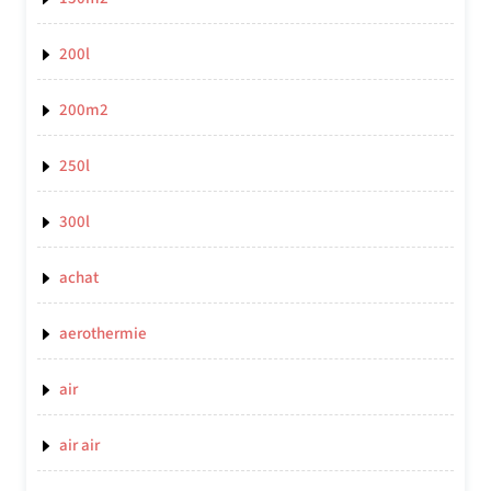
200l
200m2
250l
300l
achat
aerothermie
air
air air