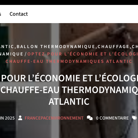
s
Contact
,
,
,
ANTIC
BALLON THERMODYNAMIQUE
CHAUFFAGE
C
/
NAMIQUE
OPTEZ POUR L’ÉCONOMIE ET L’ÉCOLOGI
CHAUFFE-EAU THERMODYNAMIQUES ATLANTIC
 POUR L’ÉCONOMIE ET L’ÉCOLOGI
 CHAUFFE-EAU THERMODYNAMI
ATLANTIC
IN 2025
FRANCEPACENVIRONNEMENT
0 COMMENTAIRE