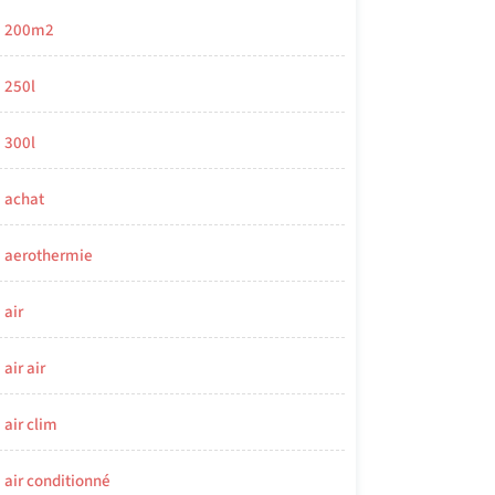
200m2
250l
300l
achat
aerothermie
air
air air
air clim
air conditionné