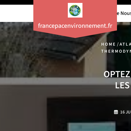
Aller
au
À Propos De Nou
contenu
francepacenvironnement.fr
/
HOME
ATL
THERMODY
OPTEZ
LES
16 JU