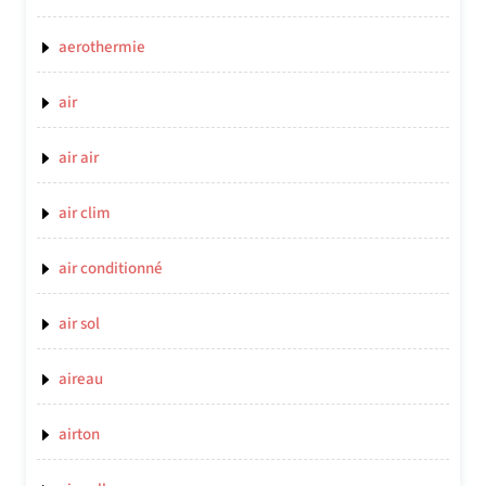
aerothermie
air
air air
air clim
air conditionné
air sol
aireau
airton