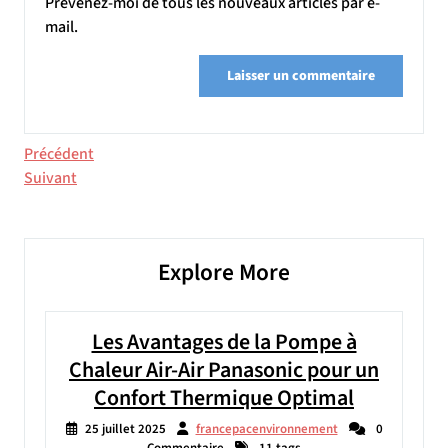
Prévenez-moi de tous les nouveaux articles par e-
mail.
Navigation
Article
Précédent
précédent
Article
Suivant
de
suivant
l’article
Explore More
Les Avantages de la Pompe à
Chaleur Air-Air Panasonic pour un
Confort Thermique Optimal
25 juillet 2025
francepacenvironnement
0
Commentaire
11 tags