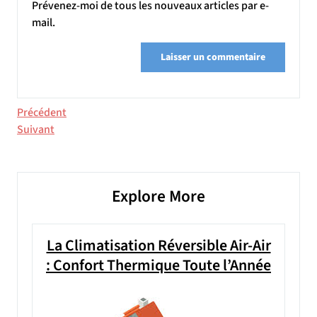
Prévenez-moi de tous les nouveaux articles par e-
mail.
Navigation
Article
Précédent
précédent
Article
Suivant
de
suivant
l’article
Explore More
La Climatisation Réversible Air-Air
: Confort Thermique Toute l’Année