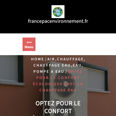
Aller
au
contenu
francepacenvironnement.fr
Menu
/
,
,
HOME
AIR
CHAUFFAGE
,
,
CHAUFFAGE EAU
EAU
/
POMPE A EAU
OPTEZ
POUR LE CONFORT
ÉCOLOGIQUE AVEC LE
CHAUFFAGE PAC
OPTEZ POUR LE
CONFORT