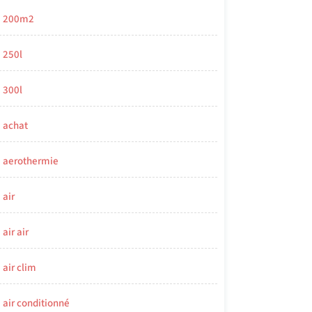
200m2
250l
300l
achat
aerothermie
air
air air
air clim
air conditionné