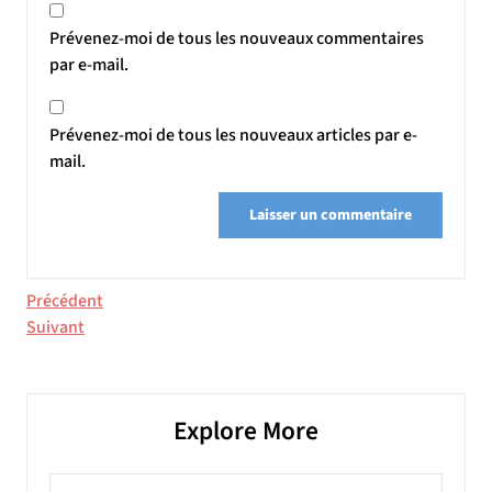
Prévenez-moi de tous les nouveaux commentaires
par e-mail.
Prévenez-moi de tous les nouveaux articles par e-
mail.
Navigation
Article
Précédent
précédent
Article
Suivant
de
suivant
l’article
Explore More