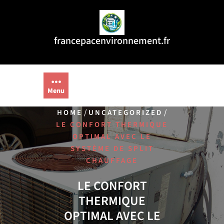
Aller
au
contenu
francepacenvironnement.fr
Menu
/
/
HOME
UNCATEGORIZED
LE CONFORT THERMIQUE
OPTIMAL AVEC LE
SYSTÈME DE SPLIT
CHAUFFAGE
LE CONFORT
THERMIQUE
OPTIMAL AVEC LE