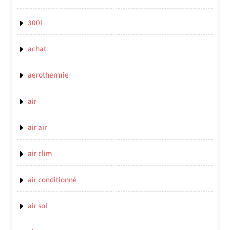
300l
achat
aerothermie
air
air air
air clim
air conditionné
air sol