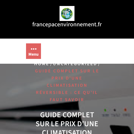
Aller
au
contenu
francepacenvironnement.fr
Menu
/
/
HOME
UNCATEGORIZED
GUIDE COMPLET SUR LE
PRIX D’UNE
CLIMATISATION
RÉVERSIBLE : CE QU’IL
FAUT SAVOIR
GUIDE COMPLET
SUR LE PRIX D’UNE
CLIMATISATION