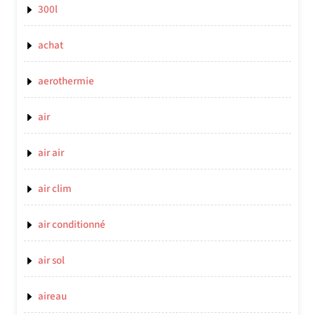
300l
achat
aerothermie
air
air air
air clim
air conditionné
air sol
aireau