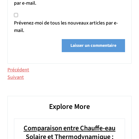
par e-mail.
Prévenez-moi de tous les nouveaux articles par e-
mail.
Navigation
Article
Précédent
précédent
Article
Suivant
de
suivant
l’article
Explore More
Comparaison entre Chauffe-eau
Solaire et Thermodynamique :