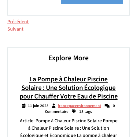
Navigation
Article
Précédent
précédent
Article
Suivant
de
suivant
l’article
Explore More
La Pompe à Chaleur Piscine
Solaire : Une Solution Écologique
pour Chauffer Votre Eau de Piscine
11 juin 2025
francepacenvironnement
0
Commentaire
18 tags
Article: Pompe à Chaleur Piscine Solaire Pompe
à Chaleur Piscine Solaire : Une Solution
Écologique et Économique La pompe à chaleur