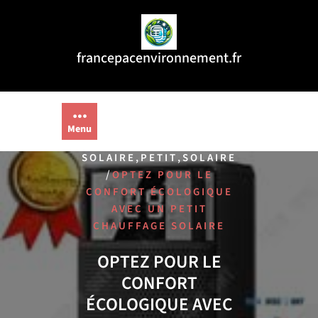
Aller
au
contenu
francepacenvironnement.fr
Menu
/
HOME
CHAUFFAGE
,
,
SOLAIRE
PETIT
SOLAIRE
/
OPTEZ POUR LE
CONFORT ÉCOLOGIQUE
AVEC UN PETIT
CHAUFFAGE SOLAIRE
OPTEZ POUR LE
CONFORT
ÉCOLOGIQUE AVEC