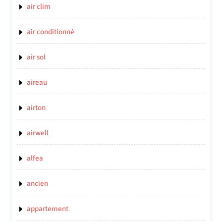
air clim
air conditionné
air sol
aireau
airton
airwell
alfea
ancien
appartement