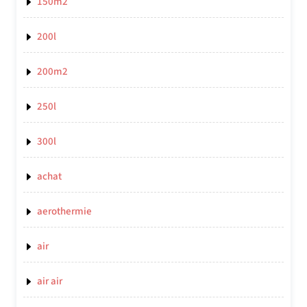
150m2
200l
200m2
250l
300l
achat
aerothermie
air
air air