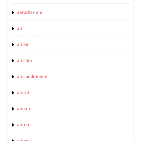
aerothermie
air
air air
air clim
air conditionné
air sol
aireau
airton
airwell