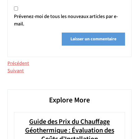
Prévenez-moi de tous les nouveaux articles par e-
mail.
Navigation
Article
Précédent
précédent
Article
Suivant
de
suivant
l’article
Explore More
Guide des Prix du Chauffage
Géothermique : Évaluation des
Coûts d’Installation