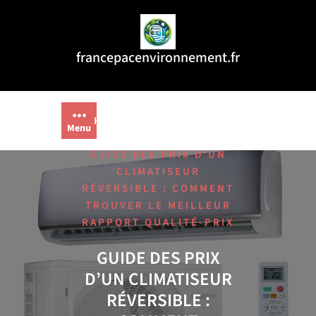
Aller
au
contenu
francepacenvironnement.fr
/
HOME
CLIMATISEUR
Menu
,
/
REVERSIBLE
PRIX
GUIDE DES PRIX D’UN
CLIMATISEUR
RÉVERSIBLE : COMMENT
TROUVER LE MEILLEUR
RAPPORT QUALITÉ-PRIX
GUIDE DES PRIX
D’UN CLIMATISEUR
RÉVERSIBLE :