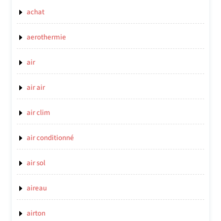
achat
aerothermie
air
air air
air clim
air conditionné
air sol
aireau
airton