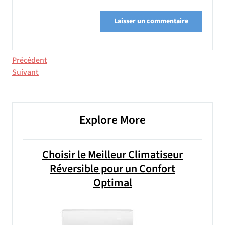
Navigation
Article
Précédent
précédent
Article
Suivant
de
suivant
l’article
Explore More
Choisir le Meilleur Climatiseur
Réversible pour un Confort
Optimal