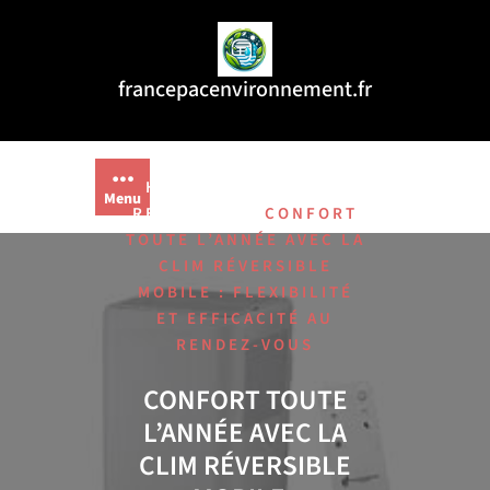
Aller
au
contenu
francepacenvironnement.fr
/
HOME
CLIMATISEUR
Menu
/
REVERSIBLE
CONFORT
TOUTE L’ANNÉE AVEC LA
CLIM RÉVERSIBLE
MOBILE : FLEXIBILITÉ
ET EFFICACITÉ AU
RENDEZ-VOUS
CONFORT TOUTE
L’ANNÉE AVEC LA
CLIM RÉVERSIBLE