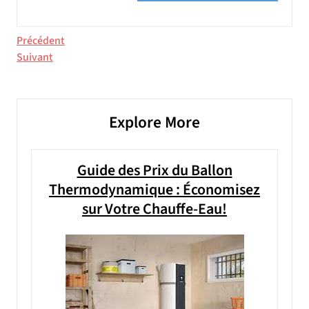
Navigation
Article
Précédent
précédent
Article
Suivant
de
suivant
l’article
Explore More
Guide des Prix du Ballon
Thermodynamique : Économisez
sur Votre Chauffe-Eau!