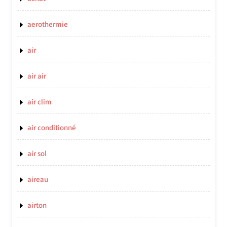
aerothermie
air
air air
air clim
air conditionné
air sol
aireau
airton