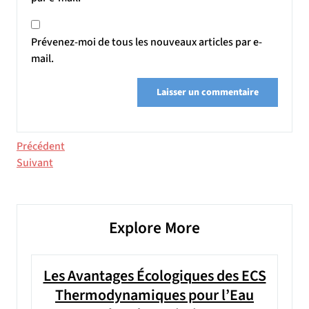
Prévenez-moi de tous les nouveaux articles par e-
mail.
Navigation
Article
Précédent
précédent
Article
Suivant
de
suivant
l’article
Explore More
Les Avantages Écologiques des ECS
Thermodynamiques pour l’Eau