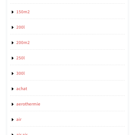
150m2
200l
200m2
250l
300l
achat
aerothermie
air
air air