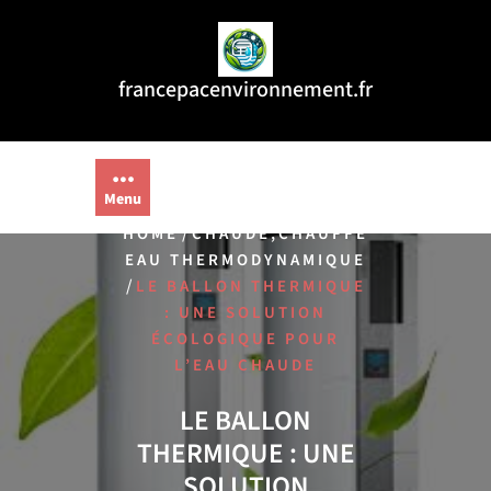
Aller
au
contenu
francepacenvironnement.fr
Menu
/
,
HOME
CHAUDE
CHAUFFE
EAU THERMODYNAMIQUE
/
LE BALLON THERMIQUE
: UNE SOLUTION
ÉCOLOGIQUE POUR
L’EAU CHAUDE
LE BALLON
THERMIQUE : UNE
SOLUTION