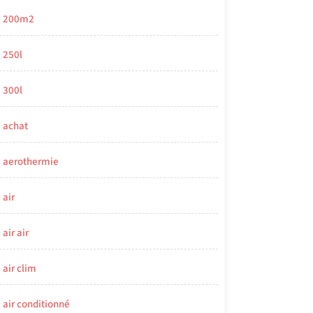
200m2
250l
300l
achat
aerothermie
air
air air
air clim
air conditionné