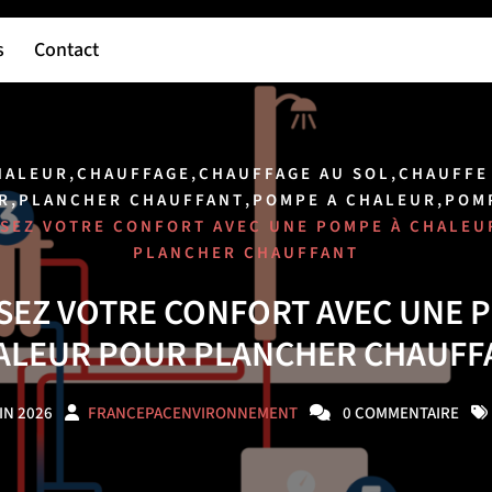
s
Contact
,
,
,
HALEUR
CHAUFFAGE
CHAUFFAGE AU SOL
CHAUFFE
,
,
,
R
PLANCHER CHAUFFANT
POMPE A CHALEUR
POM
ISEZ VOTRE CONFORT AVEC UNE POMPE À CHALEU
PLANCHER CHAUFFANT
SEZ VOTRE CONFORT AVEC UNE 
ALEUR POUR PLANCHER CHAUFF
IN 2026
FRANCEPACENVIRONNEMENT
0 COMMENTAIRE