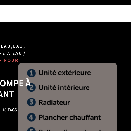
,
,
 EAU
EAU
/
PE A EAU
R POUR
POMPE À
ANT
16 TAGS