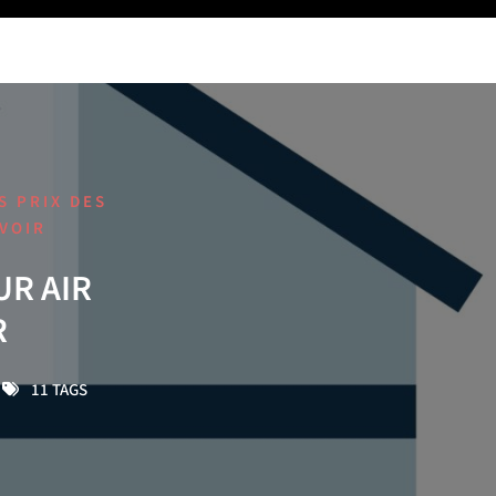
S PRIX DES
AVOIR
UR AIR
R
11 TAGS