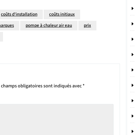
coûts d'installation
coûts initiaux
arques
pompe à chaleur air eau
prix
 champs obligatoires sont indiqués avec
*