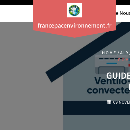
Aller
au
À Propos De Nou
contenu
francepacenvironnement.fr
/
HOME
AIR
POMP
GUIDE
09 NOVE