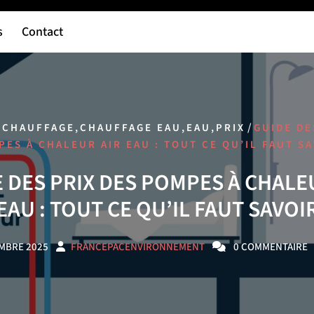
s
Contact
,
,
,
,
/
CHAUFFAGE
CHAUFFAGE EAU
EAU
PRIX
GUIDE DE
ES À CHALEUR AIR EAU : TOUT CE QU’IL FAUT S
 DES PRIX DES POMPES À CHALE
EAU : TOUT CE QU’IL FAUT SAVOI
MBRE 2025
FRANCEPACENVIRONNEMENT
0 COMMENTAIRE