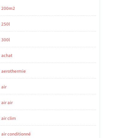
200m2
250l
300l
achat
aerothermie
air
air air
air clim
air conditionné