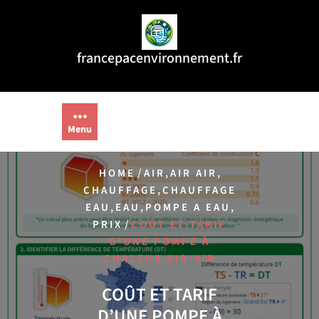
Aller
au
contenu
francepacenvironnement.fr
Menu
/
,
,
HOME
AIR
AIR AIR
,
CHAUFFAGE
CHAUFFAGE
,
,
,
EAU
EAU
POMPE A EAU
/
PRIX
COÛT ET TARIF
D’UNE POMPE À
CHALEUR AIR-AIR
COÛT ET TARIF
D’UNE POMPE À