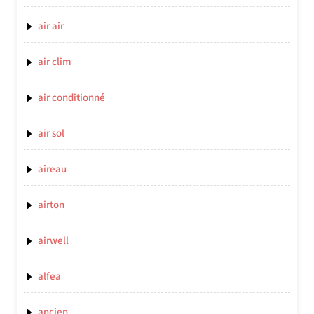
air air
air clim
air conditionné
air sol
aireau
airton
airwell
alfea
ancien