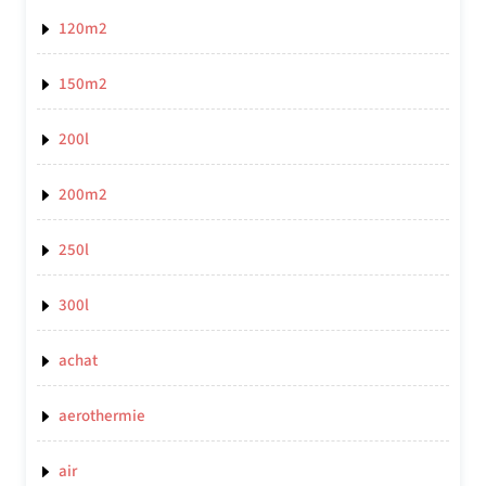
120m2
150m2
200l
200m2
250l
300l
achat
aerothermie
air