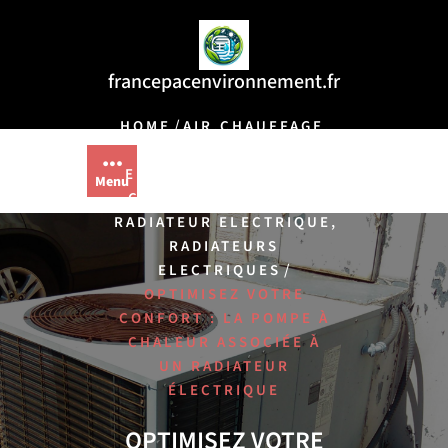
Aller
au
contenu
francepacenvironnement.fr
/
,
,
HOME
AIR
CHAUFFAGE
CHAUFFAGE
,
ELECTRIQUE
POMPE A
Menu
,
,
CHALEUR
RADIATEUR
,
RADIATEUR ELECTRIQUE
RADIATEURS
/
ELECTRIQUES
OPTIMISEZ VOTRE
CONFORT : LA POMPE À
CHALEUR ASSOCIÉE À
UN RADIATEUR
ÉLECTRIQUE
OPTIMISEZ VOTRE