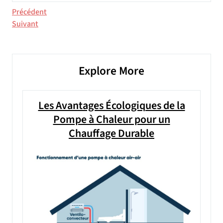
Navigation
Article
Précédent
précédent
Article
Suivant
de
suivant
l’article
Explore More
Les Avantages Écologiques de la
Pompe à Chaleur pour un
Chauffage Durable