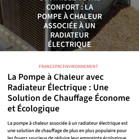
CONFORT : LA
POMPE À CHALEUR
ASSOCIÉE À UN
RADIATEUR
ÉLECTRIQUE
16 AOÛT 2025
FRANCEPACENVIRONNEMENT
0 COMMENTAIRE
9 TAGS
La Pompe à Chaleur avec
Radiateur Électrique : Une
Solution de Chauffage Économe
et Écologique
La pompe à chaleur associée à un radiateur électrique est
une solution de chauffage de plus en plus populaire pour
les foyers soucieux de réduire leur empreinte écologique