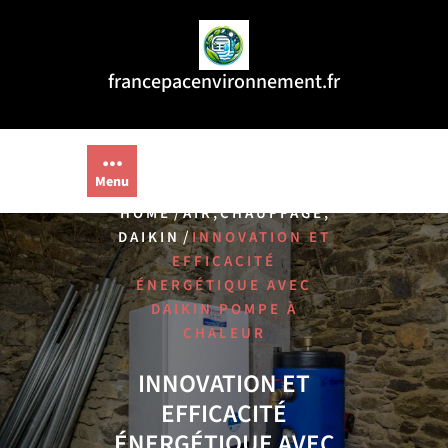
Aller
au
contenu
francepacenvironnement.fr
Menu
/
,
,
HOME
AIR
CHAUFFAGE
/
DAIKIN
INNOVATION ET
EFFICACITÉ
ÉNERGÉTIQUE AVEC
DAIKIN POMPE À
CHALEUR
INNOVATION ET
EFFICACITÉ
ÉNERGÉTIQUE AVEC