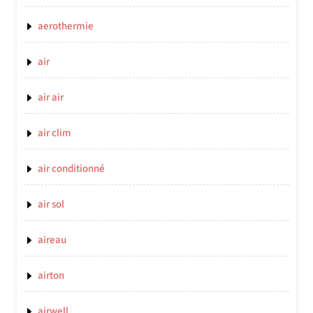
aerothermie
air
air air
air clim
air conditionné
air sol
aireau
airton
airwell