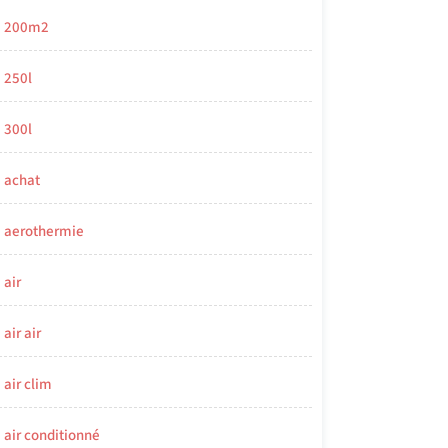
200m2
250l
300l
achat
aerothermie
air
air air
air clim
air conditionné